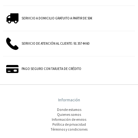
SERVICIO A DOMICILIO GRATUITO A PARTIR DE 50€
SERVICIO DE ATENCIÓN AL CLIENTE: 91 357 44 60
PAGO SEGURO CON TARJETA DE CRÉDITO
Información
Donde estamos
Quienes somos
Información de envios
Polí­tica de privacidad
Términos y condiciones