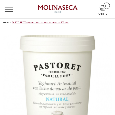
0
CARRITO
Home
>
PASTORET Yogur natural artesano envase 500 grs