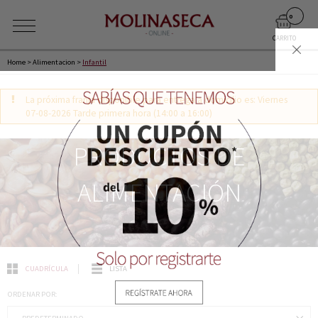
0
CARRITO
Home
>
Alimentacion
>
Infantil
La próxima franja disponible para entrega a domicilio es: Viernes
07-08-2026 Tarde primera hora (14:00 a 16:00)
PRODUCTOS DE
ALIMENTACIÓN
CUADRÍCULA
LISTA
ORDENAR POR: