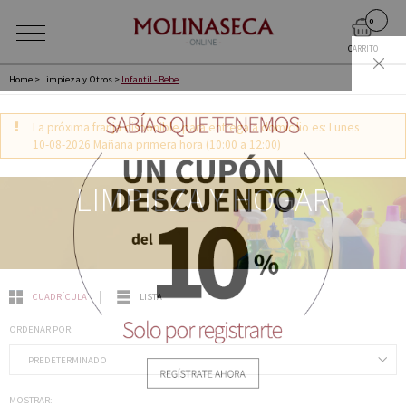
0
CARRITO
Home
>
Limpieza y Otros
>
Infantil - Bebe
La próxima franja disponible para entrega a domicilio es: Lunes
10-08-2026 Mañana primera hora (10:00 a 12:00)
LIMPIEZA Y HOGAR
CUADRÍCULA
LISTA
ORDENAR POR:
MOSTRAR: