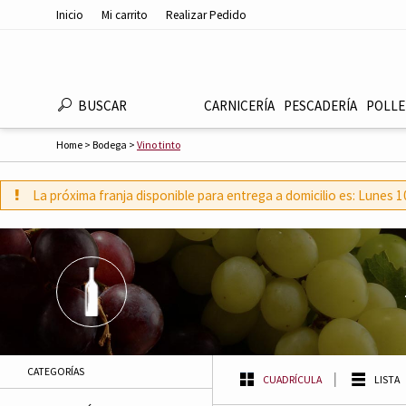
Inicio
Mi carrito
Realizar Pedido
BUSCAR
CARNICERÍA
PESCADERÍ­A
POLLE
Home
>
Bodega
>
Vino tinto
La próxima franja disponible para entrega a domicilio es: Lunes
CATEGORÍAS
CUADRÍCULA
LISTA