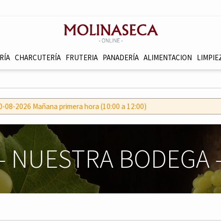
RÍA
CHARCUTERÍ­A
FRUTERI­A
PANADERÍ­A
ALIMENTACION
LIMPIE
 10-08-2026 Mañana primera hora (10:00 a 12:00)
-
NUESTRA BODEGA