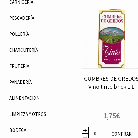
CARNICERÍA
PESCADERÍ­A
POLLERÍA
CHARCUTERÍ­A
FRUTERI­A
CUMBRES DE GREDO
PANADERÍ­A
Vino tinto brick 1 L
ALIMENTACION
LIMPIEZA Y OTROS
1,75€
BODEGA
COMPRAR