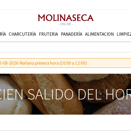
RÍA
CHARCUTERÍ­A
FRUTERI­A
PANADERÍ­A
ALIMENTACION
LIMPIE
 10-08-2026 Mañana primera hora (10:00 a 12:00)
IEN SALIDO DEL H