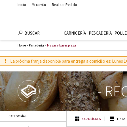
Inicio
Mi carrito
Realizar Pedido
BUSCAR
CARNICERÍA
PESCADERÍ­A
POLLE
Home
>
Panaderí­a
>
Masas y bases pizza
La próxima franja disponible para entrega a domicilio es: Lunes
-
REC
CATEGORÍAS
CUADRÍCULA
LISTA