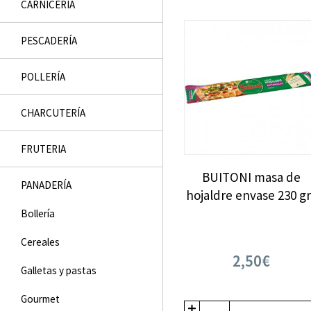
CARNICERÍA
PESCADERÍ­A
POLLERÍA
CHARCUTERÍ­A
FRUTERI­A
BUITONI masa de
PANADERÍ­A
hojaldre envase 230 gr
Bollería
Cereales
2,50€
Galletas y pastas
Gourmet