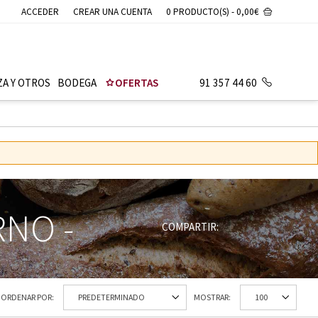
ACCEDER
CREAR UNA CUENTA
0 PRODUCTO(S) - 0,00€
ZA Y OTROS
BODEGA
OFERTAS
91 357 44 60
ORNO
-
COMPARTIR:
ORDENAR POR:
MOSTRAR: