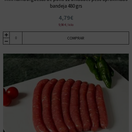
bandeja 480 grs
4,79€
9,98 € / kilo
COMPRAR