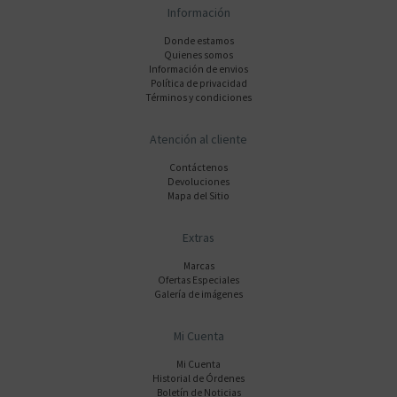
Información
Donde estamos
Quienes somos
Información de envios
Polí­tica de privacidad
Términos y condiciones
Atención al cliente
Contáctenos
Devoluciones
Mapa del Sitio
Extras
Marcas
Ofertas Especiales
Galería de imágenes
Mi Cuenta
Mi Cuenta
Historial de Órdenes
Boletín de Noticias