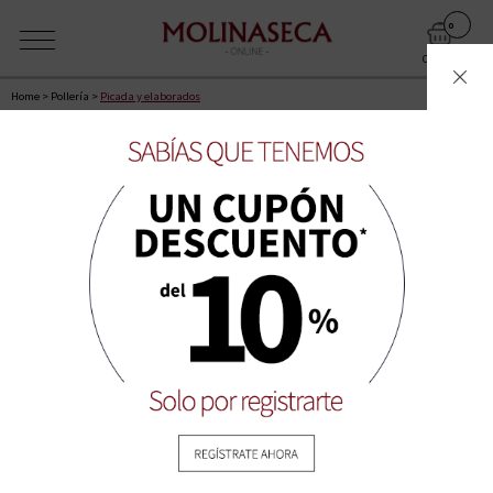
0
CARRITO
Home
>
Pollería
>
Picada y elaborados
La próxima franja disponible para entrega a domicilio es: Viernes
07-08-2026 Mañana primera hora (10:00 a 12:00)
CALIDAD AL MEJOR PRECIO
CUADRÍCULA
LISTA
ORDENAR POR:
MOSTRAR: