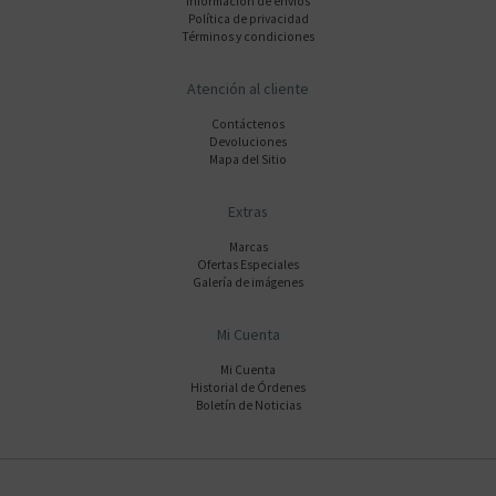
Información de envios
Polí­tica de privacidad
Términos y condiciones
Atención al cliente
Contáctenos
Devoluciones
Mapa del Sitio
Extras
Marcas
Ofertas Especiales
Galería de imágenes
Mi Cuenta
Mi Cuenta
Historial de Órdenes
Boletín de Noticias