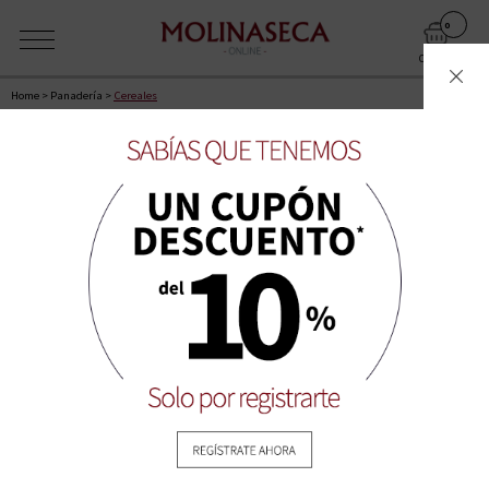
0
CARRITO
Home
>
Panaderí­a
>
Cereales
La próxima franja disponible para entrega a domicilio es: Lunes
10-08-2026 Mañana primera hora (10:00 a 12:00)
RECIEN SALIDO DEL HORNO
CUADRÍCULA
LISTA
ORDENAR POR:
MOSTRAR: