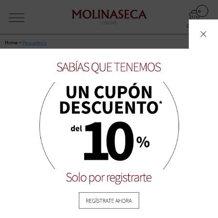
0
CARRITO
Home
>
Pescaderí­a
La próxima franja disponible para entrega a domicilio es: Jueves
06-08-2026 Tarde primera hora (14:00 a 16:00)
EL PESCADO MÁS FRESCO
REFINAR BÚSQUEDA
MARISCO
PESCADO AZUL
PESCADO BLANCO
CONGELADOS Y OTROS