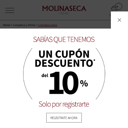
0
CARRITO
Home
>
Limpieza y Otros
>
Limpieza ropa
La próxima franja disponible para entrega a domicilio es: Sabado
08-08-2026 Mañana primera hora (10:00 a 12:00)
LIMPIEZA Y HOGAR
CUADRÍCULA
LISTA
ORDENAR POR:
MOSTRAR: