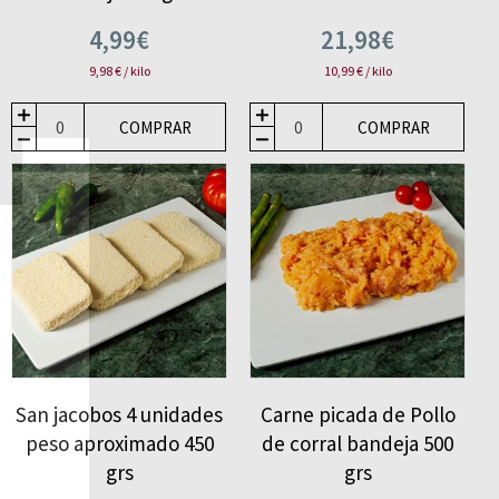
4,99€
21,98€
9,98 € / kilo
10,99 € / kilo
COMPRAR
COMPRAR
San jacobos 4 unidades
Carne picada de Pollo
peso aproximado 450
de corral bandeja 500
grs
grs