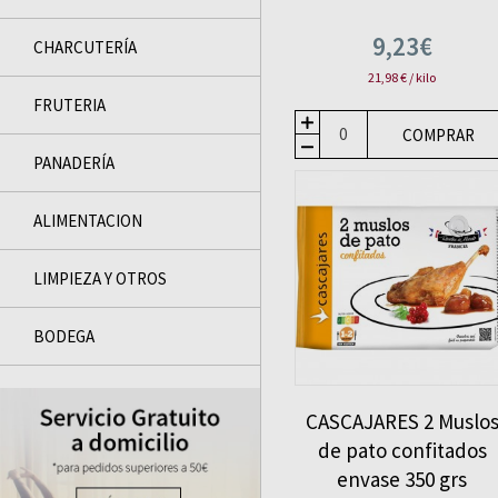
9,23€
CHARCUTERÍ­A
21,98 € / kilo
FRUTERI­A
COMPRAR
PANADERÍ­A
ALIMENTACION
LIMPIEZA Y OTROS
BODEGA
CASCAJARES 2 Muslo
de pato confitados
envase 350 grs