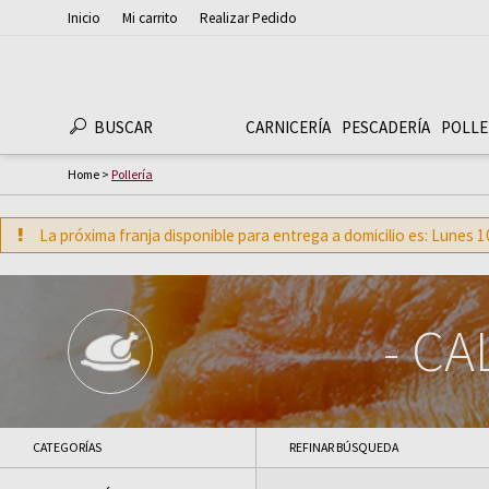
Inicio
Mi carrito
Realizar Pedido
BUSCAR
CARNICERÍA
PESCADERÍ­A
POLLE
Home
>
Pollería
La próxima franja disponible para entrega a domicilio es: Lunes
-
CAL
CATEGORÍAS
REFINAR BÚSQUEDA