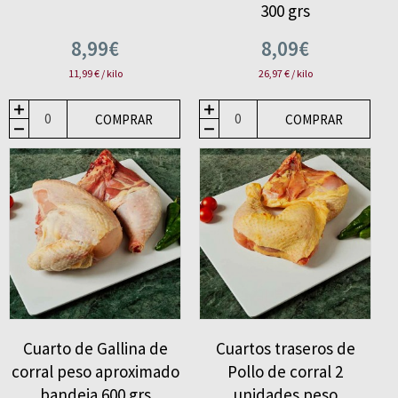
300 grs
8,99€
8,09€
11,99 € / kilo
26,97 € / kilo
COMPRAR
COMPRAR
Cuarto de Gallina de
Cuartos traseros de
corral peso aproximado
Pollo de corral 2
bandeja 600 grs
unidades peso