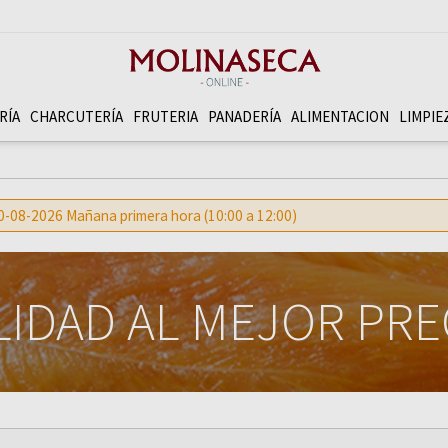
RÍA
CHARCUTERÍ­A
FRUTERI­A
PANADERÍ­A
ALIMENTACION
LIMPIE
 10-08-2026 Mañana primera hora (10:00 a 12:00)
IDAD AL MEJOR PR