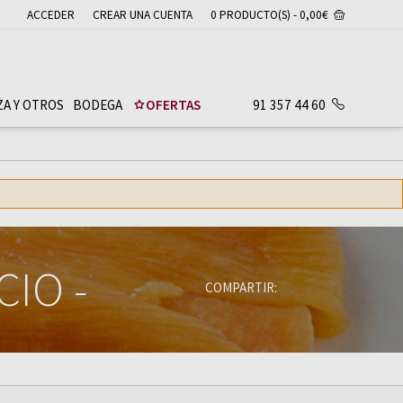
ACCEDER
CREAR UNA CUENTA
0 PRODUCTO(S) - 0,00€
ZA Y OTROS
BODEGA
OFERTAS
91 357 44 60
ECIO
-
COMPARTIR: