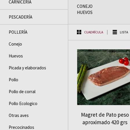
CARNICERÍA
CONEJO
HUEVOS
PESCADERÍ­A
POLLERÍA
CUADRÍCULA
LISTA
Conejo
Huevos
Picada y elaborados
Pollo
Pollo de corral
Pollo Ecologico
Magret de Pato peso
Otras aves
aproximado 420 grs
Precocinados