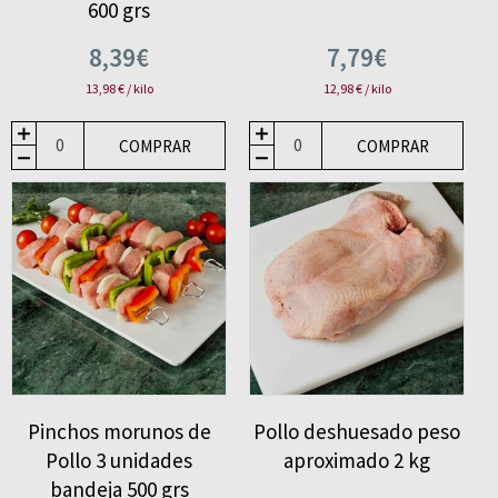
600 grs
8,39€
7,79€
13,98 € / kilo
12,98 € / kilo
COMPRAR
COMPRAR
Pinchos morunos de
Pollo deshuesado peso
Pollo 3 unidades
aproximado 2 kg
bandeja 500 grs