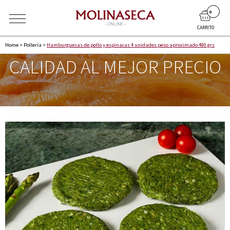
0
CARRITO
Home
>
Pollería
>
Hamburguesas de pollo y espinacas 4 unidades peso aproximado 480 grs
CALIDAD AL MEJOR PRECIO