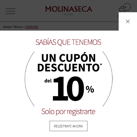
0
CARRITO
Home
>
Marca
>
DANONE
DANONE
TABLA
LISTA
ORDENAR POR:
MOSTRAR: