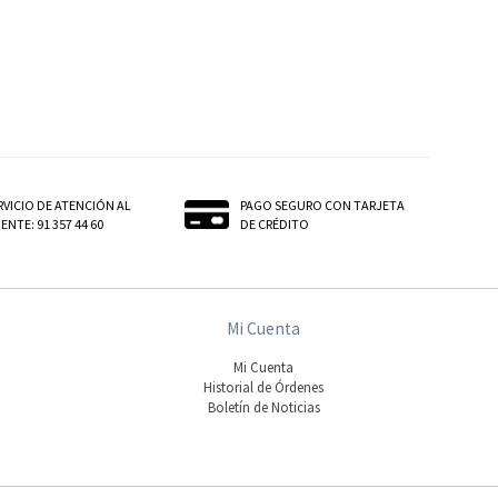
RVICIO DE ATENCIÓN AL
PAGO SEGURO CON TARJETA
ENTE: 91 357 44 60
DE CRÉDITO
Mi Cuenta
Mi Cuenta
Historial de Órdenes
Boletín de Noticias