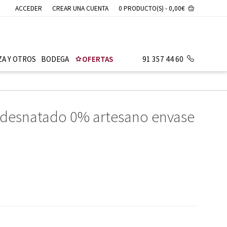
ACCEDER
CREAR UNA CUENTA
0 PRODUCTO(S) - 0,00€
ZA Y OTROS
BODEGA
OFERTAS
91 357 44 60
 desnatado 0% artesano envase