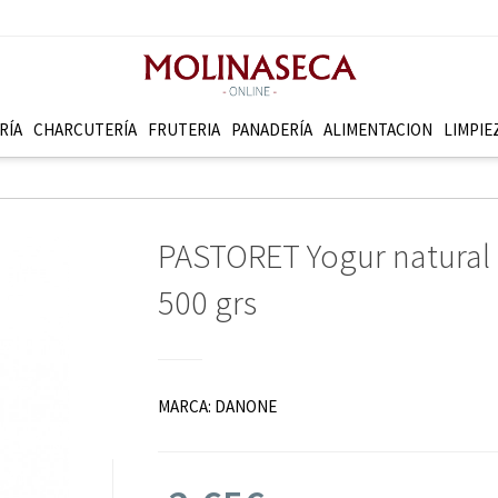
RÍA
CHARCUTERÍ­A
FRUTERI­A
PANADERÍ­A
ALIMENTACION
LIMPIE
PASTORET Yogur natural
500 grs
MARCA:
DANONE