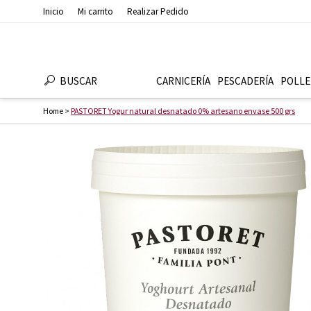
Inicio
Mi carrito
Realizar Pedido
BUSCAR
CARNICERÍA
PESCADERÍ­A
POLLE
Home
>
PASTORET Yogur natural desnatado 0% artesano envase 500 grs