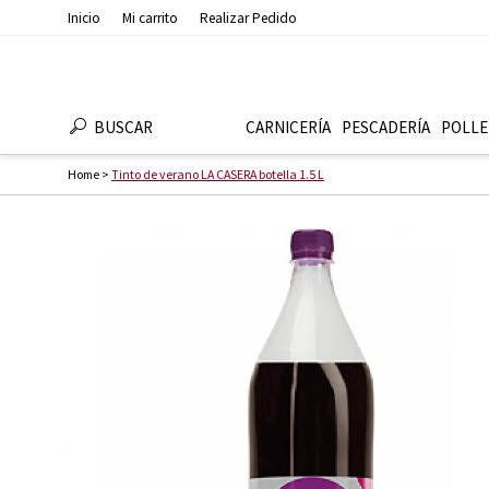
Inicio
Mi carrito
Realizar Pedido
BUSCAR
CARNICERÍA
PESCADERÍ­A
POLLE
Home
>
Tinto de verano LA CASERA botella 1.5 L