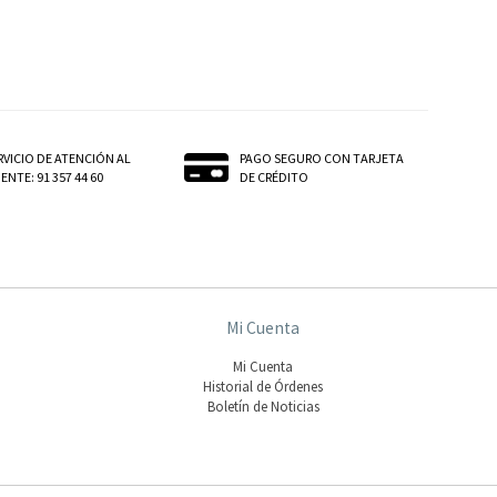
RVICIO DE ATENCIÓN AL
PAGO SEGURO CON TARJETA
ENTE: 91 357 44 60
DE CRÉDITO
Mi Cuenta
Mi Cuenta
Historial de Órdenes
Boletín de Noticias