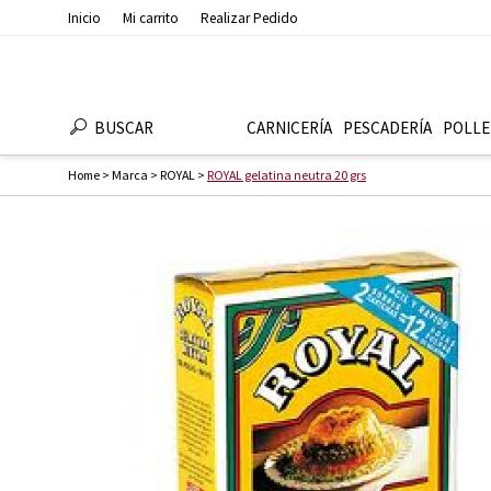
Inicio
Mi carrito
Realizar Pedido
BUSCAR
CARNICERÍA
PESCADERÍ­A
POLLE
Home
>
Marca
>
ROYAL
>
ROYAL gelatina neutra 20 grs