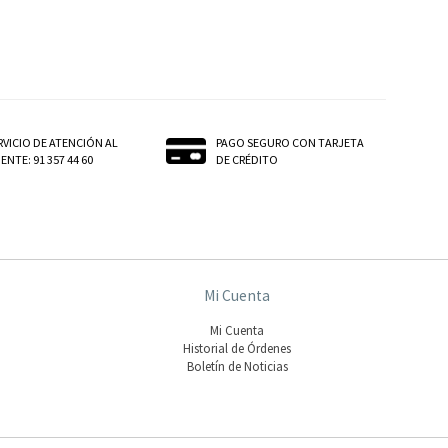
RVICIO DE ATENCIÓN AL
PAGO SEGURO CON TARJETA
ENTE: 91 357 44 60
DE CRÉDITO
Mi Cuenta
Mi Cuenta
Historial de Órdenes
Boletín de Noticias