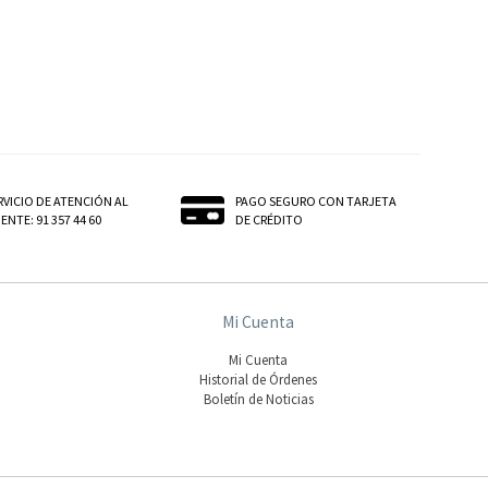
RVICIO DE ATENCIÓN AL
PAGO SEGURO CON TARJETA
ENTE: 91 357 44 60
DE CRÉDITO
Mi Cuenta
Mi Cuenta
Historial de Órdenes
Boletín de Noticias