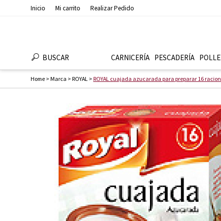
Inicio
Mi carrito
Realizar Pedido
BUSCAR
CARNICERÍA
PESCADERÍ­A
POLLE
Home
>
Marca
>
ROYAL
>
ROYAL cuajada azucarada para preparar 16 racione