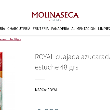
RÍA
CHARCUTERÍ­A
FRUTERI­A
PANADERÍ­A
ALIMENTACION
LIMPIE
s estuche 48 grs
ROYAL cuajada azucarada
estuche 48 grs
MARCA:
ROYAL