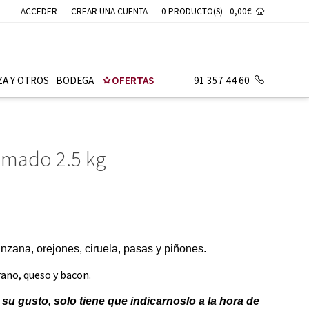
ACCEDER
CREAR UNA CUENTA
0 PRODUCTO(S) - 0,00€
ZA Y OTROS
BODEGA
OFERTAS
91 357 44 60
ximado 2.5 kg
nzana, orejones, ciruela, pasas y piñones.
ano, queso y bacon.
su gusto, solo tiene que indicarnoslo a la hora de