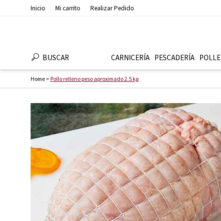
Inicio
Mi carrito
Realizar Pedido
BUSCAR
CARNICERÍA
PESCADERÍ­A
POLLE
Home
>
Pollo relleno peso aproximado 2.5 kg