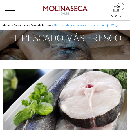
0
CARRITO
Home
>
Pescaderí­a
>
Pescado blanco
>
Merluza al corte peso aproximado bandeja 500 grs
EL PESCADO MÁS FRESCO