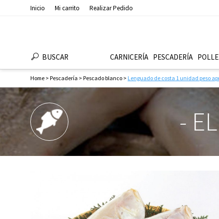
Inicio
Mi carrito
Realizar Pedido
BUSCAR
CARNICERÍA
PESCADERÍ­A
POLLE
Home
>
Pescaderí­a
>
Pescado blanco
>
Lenguado de costa 1 unidad peso ap
-
EL