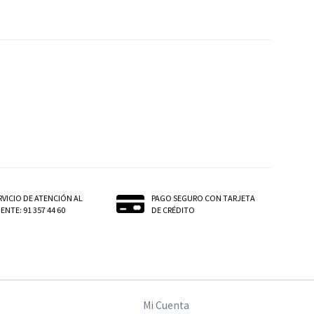
RVICIO DE ATENCIÓN AL
PAGO SEGURO CON TARJETA
ENTE: 91 357 44 60
DE CRÉDITO
Mi Cuenta