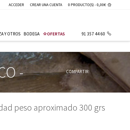
ACCEDER
CREAR UNA CUENTA
0 PRODUCTO(S) - 0,00€
ZA Y OTROS
BODEGA
OFERTAS
91 357 44 60
SCO
-
COMPARTIR:
idad peso aproximado 300 grs