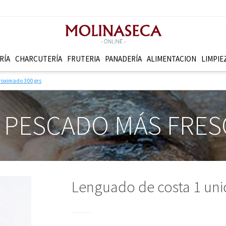
RÍA
CHARCUTERÍ­A
FRUTERI­A
PANADERÍ­A
ALIMENTACION
LIMPIE
roximado 300 grs
 PESCADO MÁS FRE
Lenguado de costa 1 un