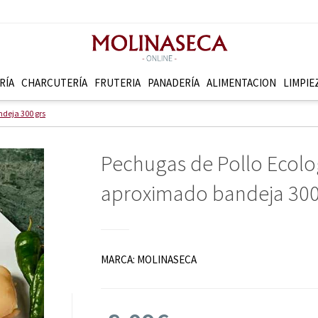
RÍA
CHARCUTERÍ­A
FRUTERI­A
PANADERÍ­A
ALIMENTACION
LIMPIE
ndeja 300 grs
Pechugas de Pollo Ecolo
aproximado bandeja 300
MARCA:
MOLINASECA