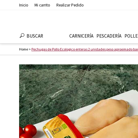
Inicio
Mi carrito
Realizar Pedido
BUSCAR
CARNICERÍA
PESCADERÍ­A
POLLE
Home
>
Pechugas de Pollo Ecologico enteras 2 unidades peso aproximado ba