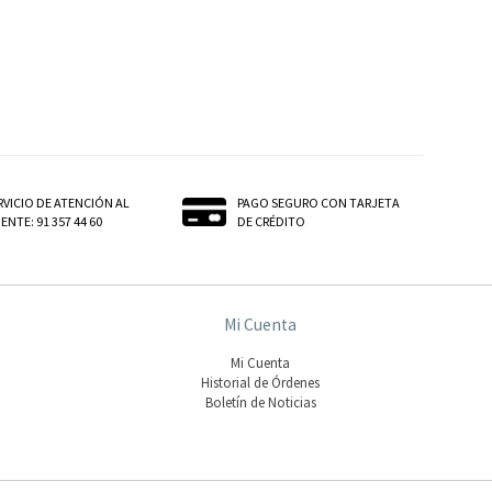
RVICIO DE ATENCIÓN AL
PAGO SEGURO CON TARJETA
ENTE: 91 357 44 60
DE CRÉDITO
Mi Cuenta
Mi Cuenta
Historial de Órdenes
Boletín de Noticias