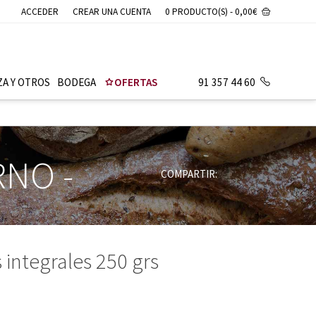
ACCEDER
CREAR UNA CUENTA
0 PRODUCTO(S) - 0,00€
ZA Y OTROS
BODEGA
OFERTAS
91 357 44 60
ORNO
-
COMPARTIR:
 integrales 250 grs