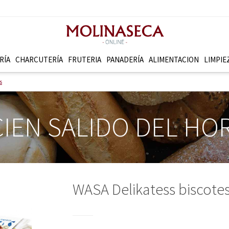
RÍA
CHARCUTERÍ­A
FRUTERI­A
PANADERÍ­A
ALIMENTACION
LIMPIE
s
IEN SALIDO DEL H
WASA Delikatess biscotes