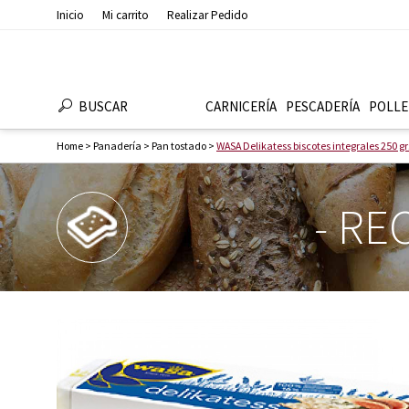
Inicio
Mi carrito
Realizar Pedido
BUSCAR
CARNICERÍA
PESCADERÍ­A
POLLE
Home
>
Panaderí­a
>
Pan tostado
>
WASA Delikatess biscotes integrales 250 gr
-
REC