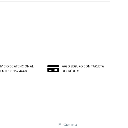
RVICIO DE ATENCIÓN AL
PAGO SEGURO CON TARJETA
ENTE: 91 357 44 60
DE CRÉDITO
Mi Cuenta