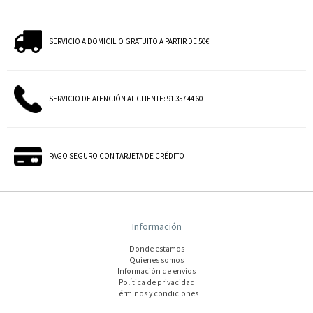
SERVICIO A DOMICILIO GRATUITO A PARTIR DE 50€
SERVICIO DE ATENCIÓN AL CLIENTE: 91 357 44 60
PAGO SEGURO CON TARJETA DE CRÉDITO
Información
Donde estamos
Quienes somos
Información de envios
Polí­tica de privacidad
Términos y condiciones