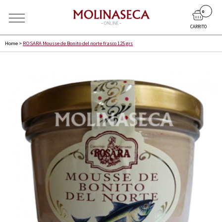
0
CARRITO
Home
>
ROSARA Mousse de Bonito del norte frasco 125 grs