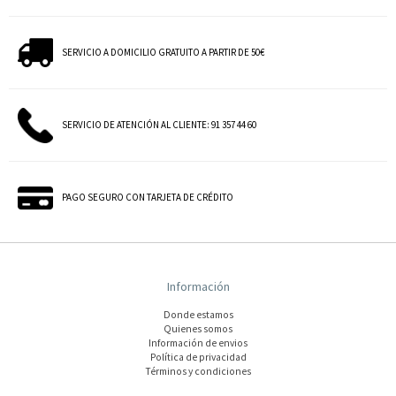
SERVICIO A DOMICILIO GRATUITO A PARTIR DE 50€
SERVICIO DE ATENCIÓN AL CLIENTE: 91 357 44 60
PAGO SEGURO CON TARJETA DE CRÉDITO
Información
Donde estamos
Quienes somos
Información de envios
Polí­tica de privacidad
Términos y condiciones