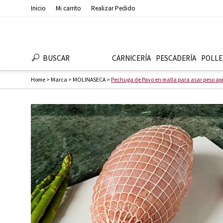
Inicio
Mi carrito
Realizar Pedido
BUSCAR
CARNICERÍA
PESCADERÍ­A
POLLE
Home
>
Marca
>
MOLINASECA
>
Pechuga de Pavo en malla para asar peso ap