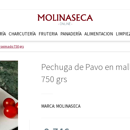
RÍA
CHARCUTERÍ­A
FRUTERI­A
PANADERÍ­A
ALIMENTACION
LIMPIE
roximado 750 grs
Pechuga de Pavo en mal
750 grs
MARCA:
MOLINASECA