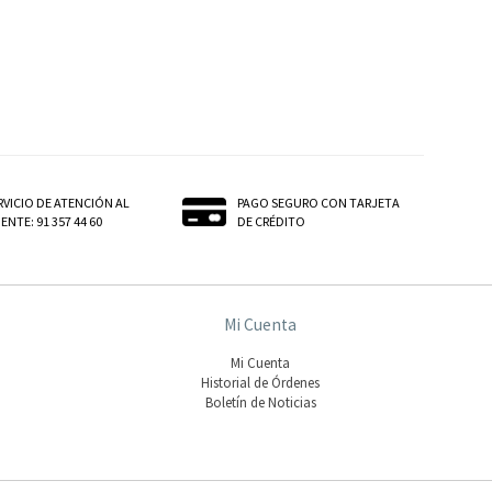
RVICIO DE ATENCIÓN AL
PAGO SEGURO CON TARJETA
ENTE: 91 357 44 60
DE CRÉDITO
Mi Cuenta
Mi Cuenta
Historial de Órdenes
Boletín de Noticias