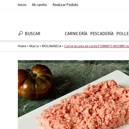
Inicio
Mi carrito
Realizar Pedido
BUSCAR
CARNICERÍA
PESCADERÍ­A
POLLE
Home
>
Marca
>
MOLINASECA
>
Carne picada de cerdo FORMATO AHORRO ba