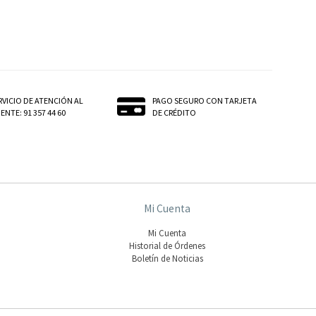
RVICIO DE ATENCIÓN AL
PAGO SEGURO CON TARJETA
ENTE: 91 357 44 60
DE CRÉDITO
Mi Cuenta
Mi Cuenta
Historial de Órdenes
Boletín de Noticias