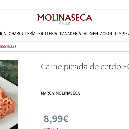
RÍA
CHARCUTERÍ­A
FRUTERI­A
PANADERÍ­A
ALIMENTACION
LIMPIE
ndeja 1 kg
Carne picada de cerdo
MARCA:
MOLINASECA
8,99€