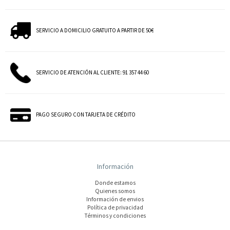
SERVICIO A DOMICILIO GRATUITO A PARTIR DE 50€
SERVICIO DE ATENCIÓN AL CLIENTE: 91 357 44 60
PAGO SEGURO CON TARJETA DE CRÉDITO
Información
Donde estamos
Quienes somos
Información de envios
Polí­tica de privacidad
Términos y condiciones