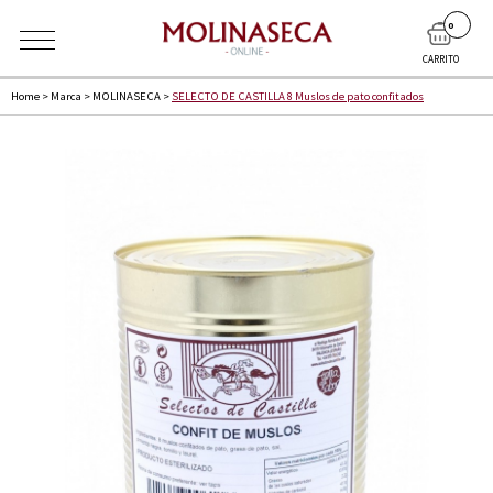
0
CARRITO
Home
>
Marca
>
MOLINASECA
>
SELECTO DE CASTILLA 8 Muslos de pato confitados