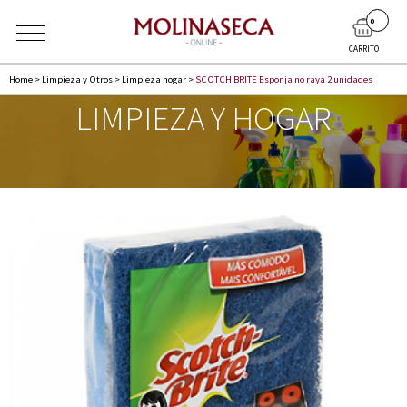
0
CARRITO
Home
>
Limpieza y Otros
>
Limpieza hogar
>
SCOTCH BRITE Esponja no raya 2 unidades
LIMPIEZA Y HOGAR