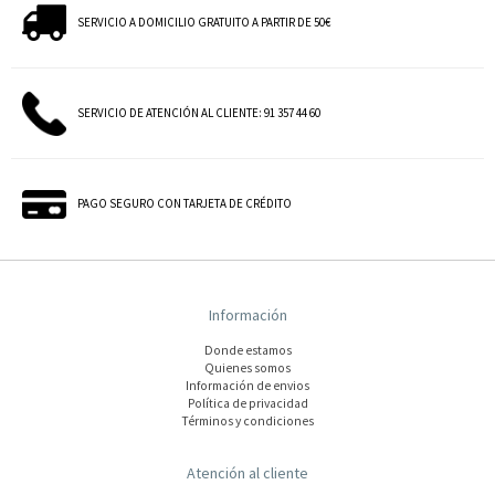
SERVICIO A DOMICILIO GRATUITO A PARTIR DE 50€
SERVICIO DE ATENCIÓN AL CLIENTE: 91 357 44 60
PAGO SEGURO CON TARJETA DE CRÉDITO
Información
Donde estamos
Quienes somos
Información de envios
Polí­tica de privacidad
Términos y condiciones
Atención al cliente