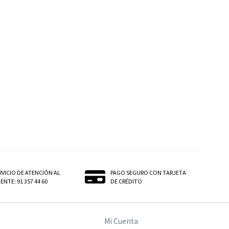
RVICIO DE ATENCIÓN AL
PAGO SEGURO CON TARJETA
ENTE: 91 357 44 60
DE CRÉDITO
Mi Cuenta