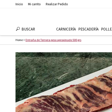
Inicio
Mi carrito
Realizar Pedido
BUSCAR
CARNICERÍA
PESCADERÍ­A
POLLE
Home
>
Entraña de Ternera peso aproximado 500 grs