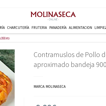
RÍA
CHARCUTERÍ­A
FRUTERI­A
PANADERÍ­A
ALIMENTACION
LIMPIE
 900 grs
Contramuslos de Pollo d
aproximado bandeja 900
MARCA:
MOLINASECA