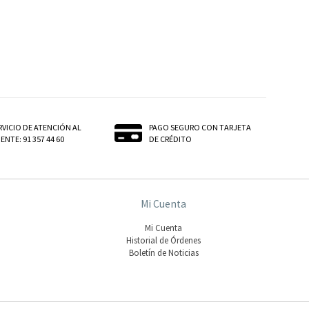
RVICIO DE ATENCIÓN AL
PAGO SEGURO CON TARJETA
ENTE: 91 357 44 60
DE CRÉDITO
Mi Cuenta
Mi Cuenta
Historial de Órdenes
Boletín de Noticias