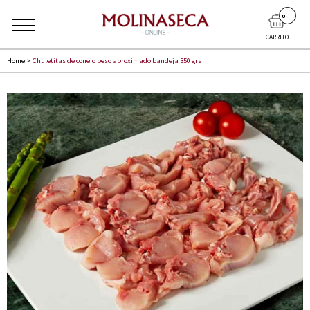
0
CARRITO
Home
>
Chuletitas de conejo peso aproximado bandeja 350 grs