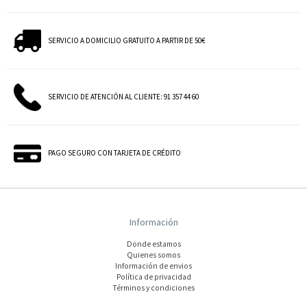
SERVICIO A DOMICILIO GRATUITO A PARTIR DE 50€
SERVICIO DE ATENCIÓN AL CLIENTE: 91 357 44 60
PAGO SEGURO CON TARJETA DE CRÉDITO
Información
Donde estamos
Quienes somos
Información de envios
Polí­tica de privacidad
Términos y condiciones