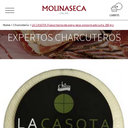
0
CARRITO
Home
>
Charcuterí­a
>
LA CASOTA Queso tierno de oveja peso aproximado cuña 250 grs
EXPERTOS CHARCUTEROS