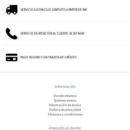
SERVICIO A DOMICILIO GRATUITO A PARTIR DE 50€
SERVICIO DE ATENCIÓN AL CLIENTE: 91 357 44 60
PAGO SEGURO CON TARJETA DE CRÉDITO
Información
Donde estamos
Quienes somos
Información de envios
Polí­tica de privacidad
Términos y condiciones
Atención al cliente