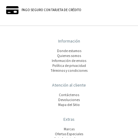
PAGO SEGURO CON TARJETA DE CRÉDITO
Información
Donde estamos
Quienes somos
Información de envios
Polí­tica de privacidad
Términos y condiciones
Atención al cliente
Contáctenos
Devoluciones
Mapa del Sitio
Extras
Marcas
Ofertas Especiales