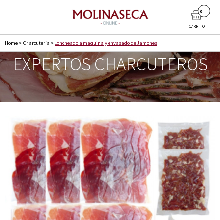
0
CARRITO
Home
>
Charcuterí­a
>
Loncheado a maquina y envasado de Jamones
EXPERTOS CHARCUTEROS