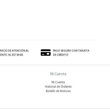
RVICIO DE ATENCIÓN AL
PAGO SEGURO CON TARJETA
ENTE: 91 357 44 60
DE CRÉDITO
Mi Cuenta
Mi Cuenta
Historial de Órdenes
Boletín de Noticias