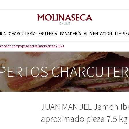
RÍA
CHARCUTERÍ­A
FRUTERI­A
PANADERÍ­A
ALIMENTACION
LIMPIE
cebo de campo peso aproximado pieza 7.5 kg
PERTOS CHARCUTE
JUAN MANUEL Jamon Ibe
aproximado pieza 7.5 kg