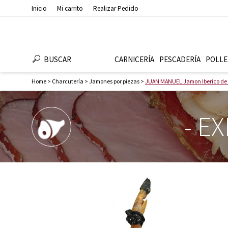
Inicio
Mi carrito
Realizar Pedido
BUSCAR
CARNICERÍA
PESCADERÍ­A
POLLE
Home
>
Charcuterí­a
>
Jamones por piezas
>
JUAN MANUEL Jamon Iberico de 
-
EX