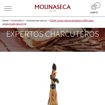
0
CARRITO
Home
>
Charcuterí­a
>
Jamones por piezas
>
FISAN Jamón ibérico de bellota 100% peso
aproximado pieza 9 kg
EXPERTOS CHARCUTEROS