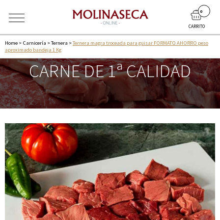
0
CARRITO
Home
>
Carnicería
>
Ternera
>
Ternera magra troceada para guisar FORMATO AHORRO peso
aproximado bandeja 1 Kg
CARNE DE 1ª CALIDAD