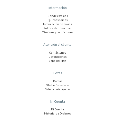
Información
Donde estamos
Quienes somos
Información de envios
Polí­tica de privacidad
Términos y condiciones
Atención al cliente
Contáctenos
Devoluciones
Mapa del Sitio
Extras
Marcas
Ofertas Especiales
Galería de imágenes
Mi Cuenta
Mi Cuenta
Historial de Órdenes