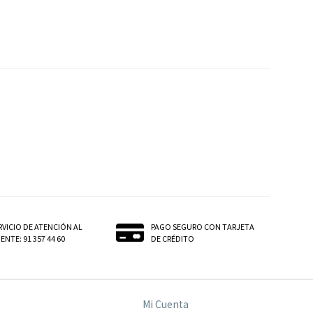
RVICIO DE ATENCIÓN AL
PAGO SEGURO CON TARJETA
ENTE: 91 357 44 60
DE CRÉDITO
Mi Cuenta