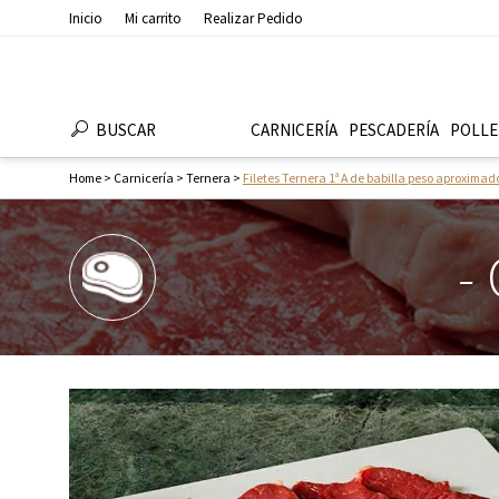
Inicio
Mi carrito
Realizar Pedido
BUSCAR
CARNICERÍA
PESCADERÍ­A
POLLE
Home
>
Carnicería
>
Ternera
>
Filetes Ternera 1ª A de babilla peso aproximad
-