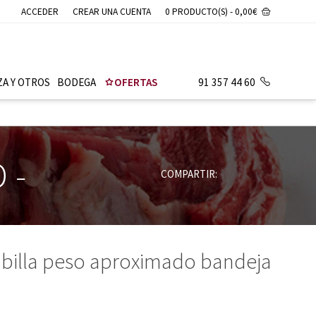
ACCEDER
CREAR UNA CUENTA
0 PRODUCTO(S) - 0,00€
ZA Y OTROS
BODEGA
OFERTAS
91 357 44 60
D
-
COMPARTIR:
babilla peso aproximado bandeja