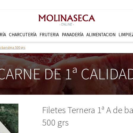
RÍA
CHARCUTERÍ­A
FRUTERI­A
PANADERÍ­A
ALIMENTACION
LIMPIE
o bandeja 500 grs
CARNE DE 1ª CALIDA
Filetes Ternera 1ª A de 
500 grs