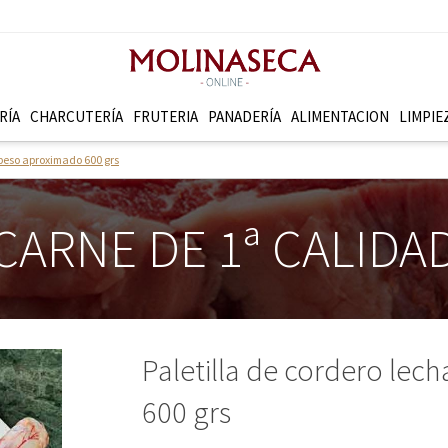
RÍA
CHARCUTERÍ­A
FRUTERI­A
PANADERÍ­A
ALIMENTACION
LIMPIE
 peso aproximado 600 grs
CARNE DE 1ª CALIDA
Paletilla de cordero lec
600 grs