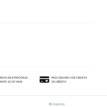
RVICIO DE ATENCIÓN AL
PAGO SEGURO CON TARJETA
ENTE: 91 357 44 60
DE CRÉDITO
Mi Cuenta