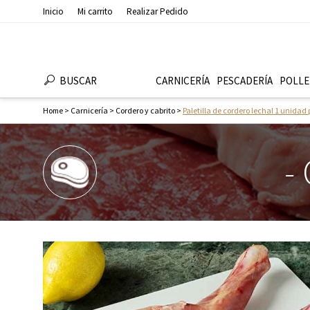
Inicio
Mi carrito
Realizar Pedido
BUSCAR
CARNICERÍA
PESCADERÍ­A
POLLE
Home
>
Carnicería
>
Cordero y cabrito
>
Paletilla de cordero lechal 1 unidad
-