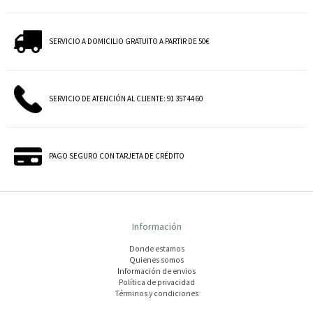
SERVICIO A DOMICILIO GRATUITO A PARTIR DE 50€
SERVICIO DE ATENCIÓN AL CLIENTE: 91 357 44 60
PAGO SEGURO CON TARJETA DE CRÉDITO
Información
Donde estamos
Quienes somos
Información de envios
Polí­tica de privacidad
Términos y condiciones