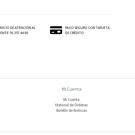
RVICIO DE ATENCIÓN AL
PAGO SEGURO CON TARJETA
ENTE: 91 357 44 60
DE CRÉDITO
Mi Cuenta
Mi Cuenta
Historial de Órdenes
Boletín de Noticias