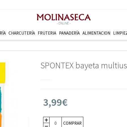
RÍA
CHARCUTERÍ­A
FRUTERI­A
PANADERÍ­A
ALIMENTACION
LIMPIE
SPONTEX bayeta multiuso
3,99€
COMPRAR