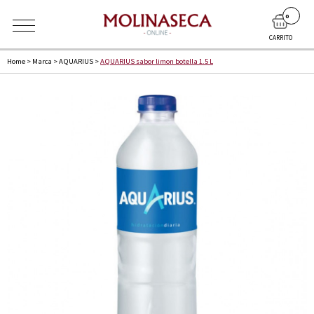
0
CARRITO
Home
>
Marca
>
AQUARIUS
>
AQUARIUS sabor limon botella 1.5 L