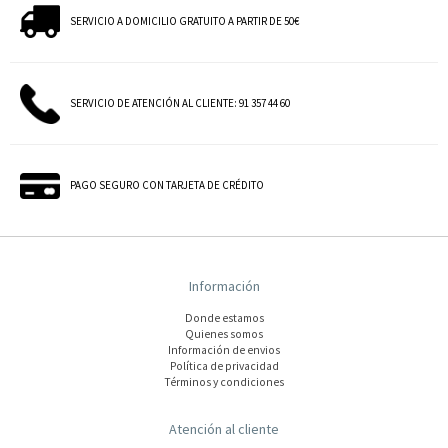
SERVICIO A DOMICILIO GRATUITO A PARTIR DE 50€
SERVICIO DE ATENCIÓN AL CLIENTE: 91 357 44 60
PAGO SEGURO CON TARJETA DE CRÉDITO
Información
Donde estamos
Quienes somos
Información de envios
Polí­tica de privacidad
Términos y condiciones
Atención al cliente