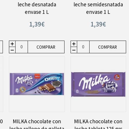
leche desnatada
leche semidesnatada
envase 1 L
envase 1 L
1,39€
1,39€
COMPRAR
COMPRAR
0
MILKA chocolate con
MILKA chocolate con
leche relleno de galleta
leche tableta 125 grs