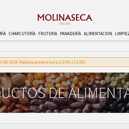
RÍA
CHARCUTERÍ­A
FRUTERI­A
PANADERÍ­A
ALIMENTACION
LIMPIE
 10-08-2026 Mañana primera hora (10:00 a 12:00)
UCTOS DE ALIMENT