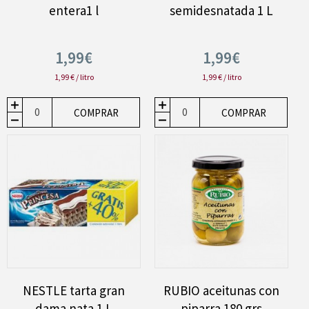
entera1 l
semidesnatada 1 L
1,99€
1,99€
1,99 € / litro
1,99 € / litro
COMPRAR
COMPRAR
NESTLE tarta gran
RUBIO aceitunas con
dama nata 1 L
piparra 180 grs