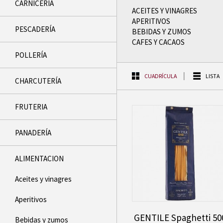
CARNICERÍA
ACEITES Y VINAGRES
APERITIVOS
PESCADERÍ­A
BEBIDAS Y ZUMOS
CAFES Y CACAOS
POLLERÍA
CUADRÍCULA
LISTA
CHARCUTERÍ­A
FRUTERI­A
PANADERÍ­A
ALIMENTACION
Aceites y vinagres
Aperitivos
GENTILE Spaghetti 50
Bebidas y zumos