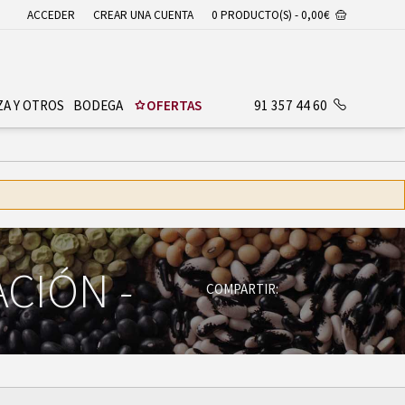
ACCEDER
CREAR UNA CUENTA
0 PRODUCTO(S) - 0,00€
ZA Y OTROS
BODEGA
OFERTAS
91 357 44 60
ACIÓN
-
COMPARTIR: