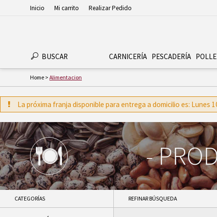
Inicio
Mi carrito
Realizar Pedido
BUSCAR
CARNICERÍA
PESCADERÍ­A
POLLE
Home
>
Alimentacion
La próxima franja disponible para entrega a domicilio es: Lunes
-
PROD
CATEGORÍAS
REFINAR BÚSQUEDA