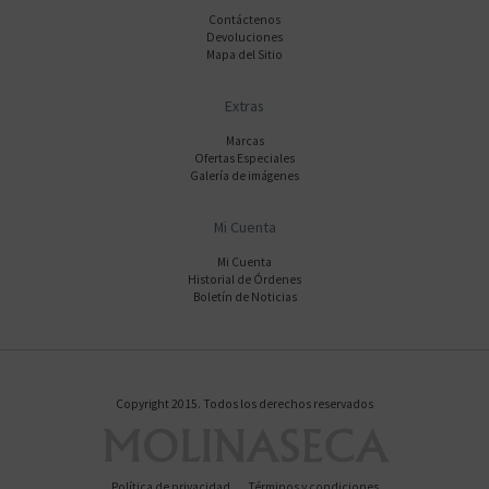
Contáctenos
Devoluciones
Mapa del Sitio
Extras
Marcas
Ofertas Especiales
Galería de imágenes
Mi Cuenta
Mi Cuenta
Historial de Órdenes
Boletín de Noticias
Copyright 2015. Todos los derechos reservados
Política de privacidad
Términos y condiciones