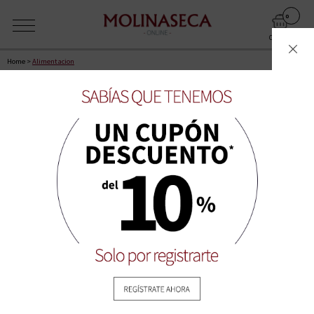
0
CARRITO
Home
>
Alimentacion
La próxima franja disponible para entrega a domicilio es: Lunes
10-08-2026 Mañana primera hora (10:00 a 12:00)
PRODUCTOS DE
ALIMENTACIÓN
REFINAR BÚSQUEDA
ACEITES Y VINAGRES
APERITIVOS