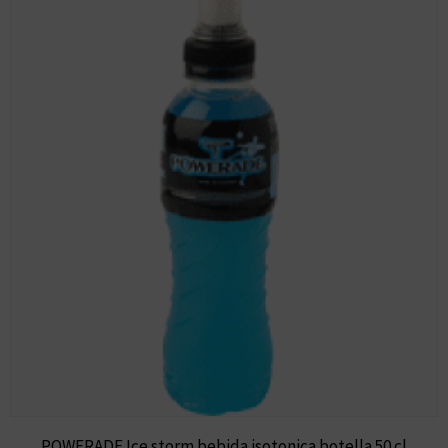
POWERADE Ice storm bebida isotonica botella 50 cl