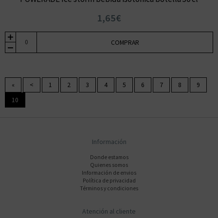
1,65€
COMPRAR
«
<
1
2
3
4
5
6
7
8
9
10
Información
Donde estamos
Quienes somos
Información de envios
Polí­tica de privacidad
Términos y condiciones
Atención al cliente