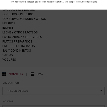
BEBIDAS Y ZUMOS
CAFES Y CACAOS
CHOCOLATES Y DULCES
CONSERVAS PESCADO
CONSERVAS VERDURA Y OTROS
HELADOS
INFANTIL
LECHE Y OTROS LACTEOS
PASTA, ARROZ Y LEGUMBRES
PLATOS PREPARADOS
PRODUCTOS ITALIANOS
SAL Y CONDIMENTOS
SALSAS
YOGURES
CUADRÍCULA
LISTA
ORDENAR POR:
MOSTRAR: