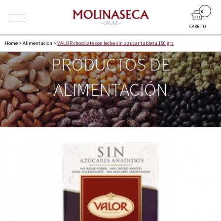
0
CARRITO
Home
>
Alimentacion
>
VALOR chocolate con leche sin azucar tableta 150 grs
PRODUCTOS DE
ALIMENTACIÓN