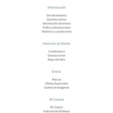
Información
Donde estamos
Quienes somos
Información de envios
Polí­tica de privacidad
Términos y condiciones
Atención al cliente
Contáctenos
Devoluciones
Mapa del Sitio
Extras
Marcas
Ofertas Especiales
Galería de imágenes
Mi Cuenta
Mi Cuenta
Historial de Órdenes