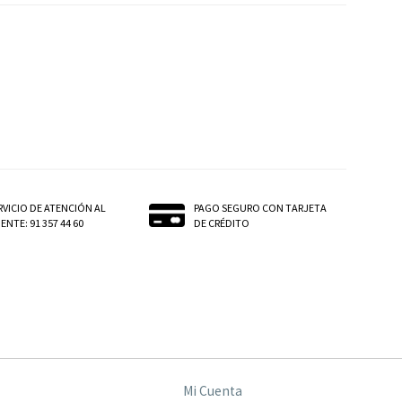
RVICIO DE ATENCIÓN AL
PAGO SEGURO CON TARJETA
ENTE: 91 357 44 60
DE CRÉDITO
Mi Cuenta