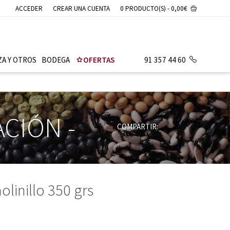
ACCEDER
CREAR UNA CUENTA
0 PRODUCTO(S) - 0,00€
ZA Y OTROS
BODEGA
OFERTAS
91 357 44 60
ACIÓN
-
COMPARTIR:
linillo 350 grs