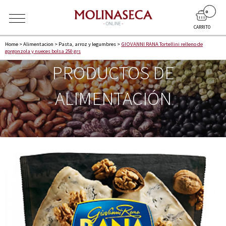
0
CARRITO
Home
>
Alimentacion
>
Pasta, arroz y legumbres
>
GIOVANNI RANA Tortellini relleno de
gorgonzola y nueces bolsa 250 grs
PRODUCTOS DE
ALIMENTACIÓN