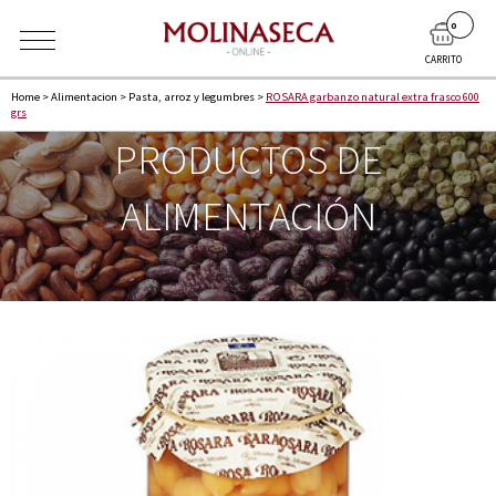
0
CARRITO
Home
>
Alimentacion
>
Pasta, arroz y legumbres
>
ROSARA garbanzo natural extra frasco 600
grs
PRODUCTOS DE
ALIMENTACIÓN