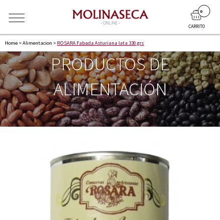
0
CARRITO
Home
>
Alimentacion
>
ROSARA Fabada Asturiana lata 330 grs
PRODUCTOS DE
ALIMENTACIÓN