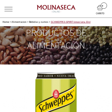
0
CARRITO
Home
>
Alimentacion
>
Bebidas y zumos
>
SCHWEPPES SPIRIT limon lata 33 cl
PRODUCTOS DE
ALIMENTACIÓN