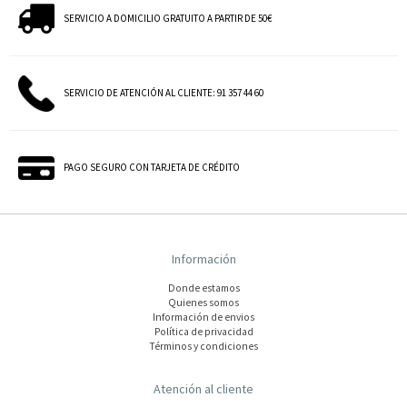
SERVICIO A DOMICILIO GRATUITO A PARTIR DE 50€
SERVICIO DE ATENCIÓN AL CLIENTE: 91 357 44 60
PAGO SEGURO CON TARJETA DE CRÉDITO
Información
Donde estamos
Quienes somos
Información de envios
Polí­tica de privacidad
Términos y condiciones
Atención al cliente