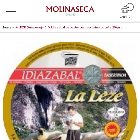
0
CARRITO
Home
>
LA LEZE Queso oveja D.O.Idiazabal de pastor peso aproximado cuña 250 grs